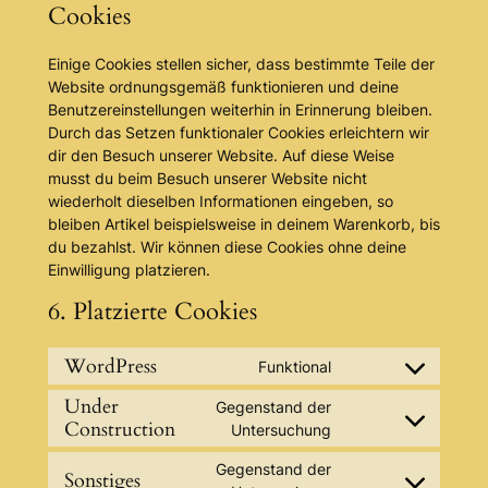
Cookies
Einige Cookies stellen sicher, dass bestimmte Teile der
Website ordnungsgemäß funktionieren und deine
Benutzereinstellungen weiterhin in Erinnerung bleiben.
Durch das Setzen funktionaler Cookies erleichtern wir
dir den Besuch unserer Website. Auf diese Weise
musst du beim Besuch unserer Website nicht
wiederholt dieselben Informationen eingeben, so
bleiben Artikel beispielsweise in deinem Warenkorb, bis
du bezahlst. Wir können diese Cookies ohne deine
Einwilligung platzieren.
6. Platzierte Cookies
WordPress
Funktional
Consent
to
Under
Gegenstand der
service
Construction
Consent
Untersuchung
wordpress
to
Gegenstand der
service
Sonstiges