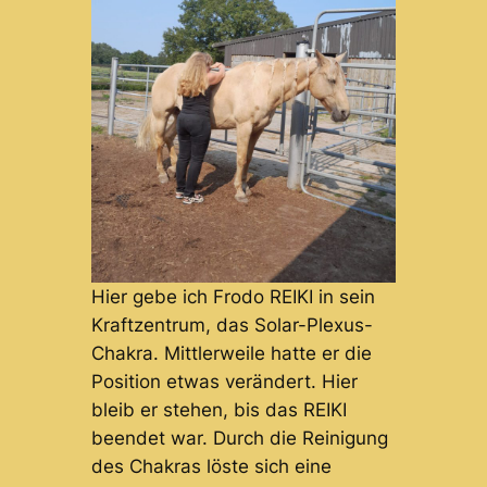
Hier gebe ich Frodo REIKI in sein
Kraftzentrum, das Solar-Plexus-
Chakra. Mittlerweile hatte er die
Position etwas verändert. Hier
bleib er stehen, bis das REIKI
beendet war. Durch die Reinigung
des Chakras löste sich eine