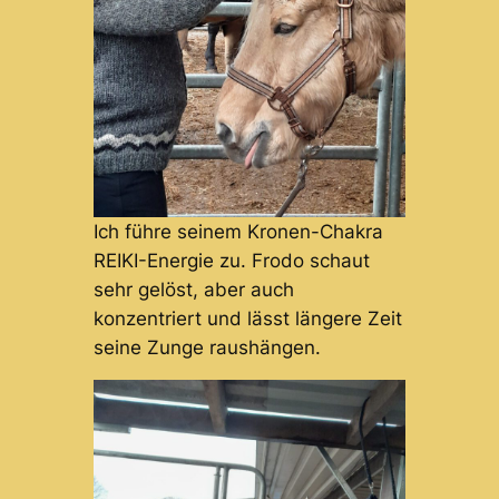
Ich führe seinem Kronen-Chakra
REIKI-Energie zu. Frodo schaut
sehr gelöst, aber auch
konzentriert und lässt längere Zeit
seine Zunge raushängen.